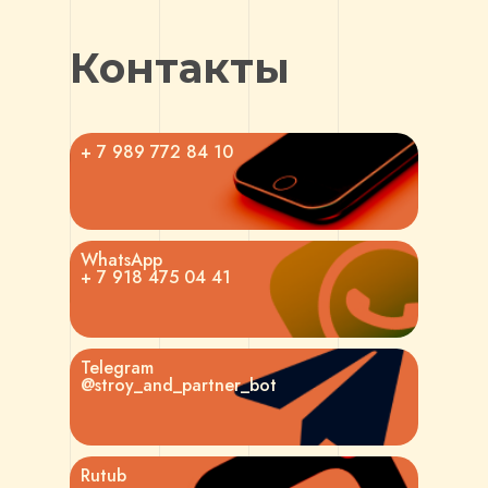
Контакты
+ 7 989 772 84 10
WhatsApp
+ 7 918 475 04 41
Telegram
@stroy_and_partner_bot
Rutub