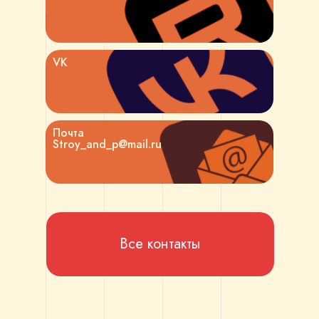
VK
Почта
Stroy_and_p@mail.ru
Все контакты