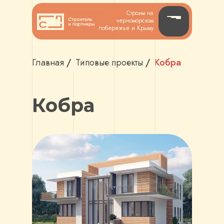
Строим на
черноморском
побережье и Крыму
Главная
/
Типовые проекты
/
Кобра
Кобра